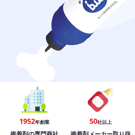
1952
50
年創業
社以上
接着剤の専門商社
接着剤メーカー取り扱